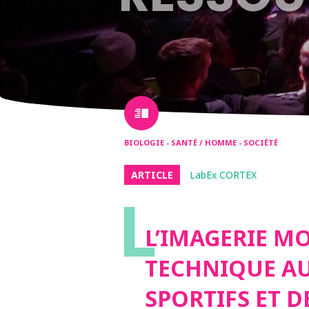
BIOLOGIE - SANTÉ / HOMME - SOCIÉTÉ
ARTICLE
LabEx CORTEX
L
L’IMAGERIE MO
TECHNIQUE AU
SPORTIFS ET 