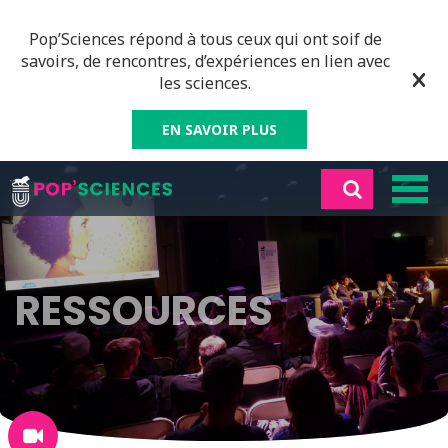
Pop’Sciences répond à tous ceux qui ont soif de
savoirs, de rencontres, d’expériences en lien avec
les sciences.
EN SAVOIR PLUS
RESSOURCES