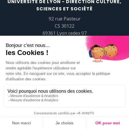
UNIVERSITÉ DE LYON - DIRECTION CULTURE,
SCIENCES ET SOCIÉTÉ
92 rue Pasteur
CS 30122
69361 Lyon cedex 07
popsciences@universite-lyon.fr
Tél.
+33 (0)4 37 37 82 01
https://www.youtube.com/embed/Qm-prNOXepo