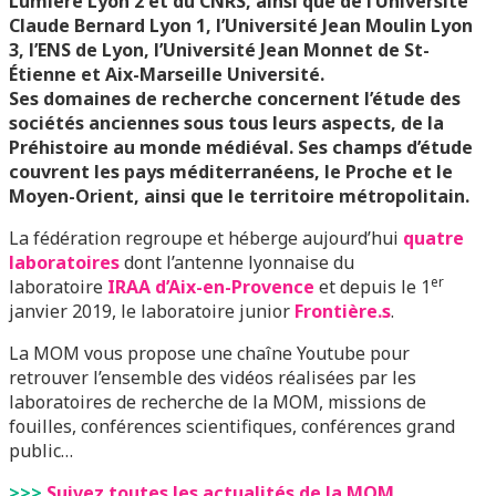
Lumière Lyon 2 et du CNRS, ainsi que de l’Université
Claude Bernard Lyon 1, l’Université Jean Moulin Lyon
3, l’ENS de Lyon, l’Université Jean Monnet de St-
Étienne et Aix-Marseille Université.
Ses domaines de recherche concernent l’étude des
sociétés anciennes sous tous leurs aspects, de la
Préhistoire au monde médiéval. Ses champs d’étude
couvrent les pays méditerranéens, le Proche et le
Moyen-Orient, ainsi que le territoire métropolitain.
La fédération regroupe et héberge aujourd’hui
quatre
laboratoires
dont l’antenne lyonnaise du
er
laboratoire
IRAA d’Aix-en-Provence
et depuis le 1
janvier 2019, le laboratoire junior
Frontière.s
.
La MOM vous propose une chaîne Youtube pour
retrouver l’ensemble des vidéos réalisées par les
laboratoires de recherche de la MOM, missions de
fouilles, conférences scientifiques, conférences grand
public…
>>>
Suivez toutes les actualités de la MOM