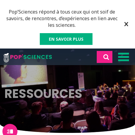
Pop’Sciences répond à tous ceux qui ont soif de
savoirs, de rencontres, d’expériences en lien avec
les sciences.
EN SAVOIR PLUS
RESSOURCES