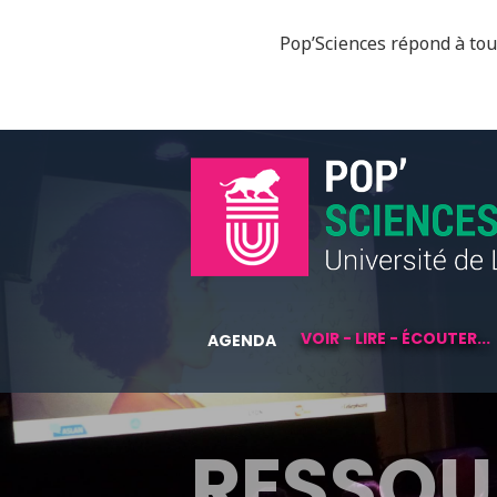
Pop’Sciences répond à tous
VOIR - LIRE - ÉCOUTER...
AGENDA
RESSOU