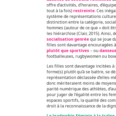
offre d’activités, d’horaires, d’équ
tout à la fois)
restreinte
. Ces inéga
système de représentations culturel
distinction entre la catégorie, soci
hommes (autour de ce que « doit ê
les hiérarchise (Clair, 2015). Ainsi, 
socialisation genrée
qui se joue d
filles sont davantage encouragées 
plutôt que sportives
– ou
danseus
footballeuses, rugbywomen ou box
Les filles sont davantage incitées à 
forme(s) plutôt qu’à se battre, se dé
représentation déclassée d’elles-mêm
donc mériteraient moins de moyens 
parité numérique des athlètes, d’aut
pour juger de l’égalité entre les 
espaces sportifs, la qualité des co
droit à la reconnaissance de la dign
Le leadership féminin à la traîne