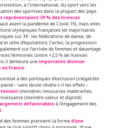
 promotion, à l’international, du sport vers les
tuation des sportives dans la plupart des pays.
 représentaient 39 % des licences
haut avant la pandémie de Covid-19), mais elles
ations olympiques françaises (et majoritaires
ques sur 39 : les fédérations de danse, de
 et celle d’équitation). Certes, la progression
cipalement sur l’arrivée de femmes et davantage
cences féminines contre +2,5 % de licences
ais il demeure une
importante division
s en France
.
 constat à des politiques d’exclusion (inégalités
 passé – sans doute révèle-t-il les effets –
aitement
(moindres ressources matérielles,
nnaissance (moindre valeur et dignité)
largement défavorables
à l’engagement des
t
.
gard des femmes prennent la forme
d’une
ns le club sportif choisi à proximité ; d’une