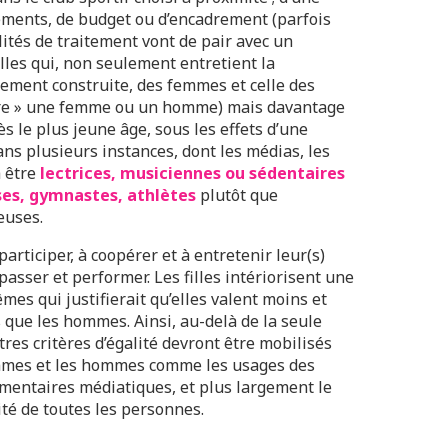
ipements, de budget ou d’encadrement (parfois
lités de traitement vont de pair avec un
les qui, non seulement entretient la
alement construite, des femmes et celle des
tre » une femme ou un homme) mais davantage
dès le plus jeune âge, sous les effets d’une
ans plusieurs instances, dont les médias, les
à être
lectrices, musiciennes ou sédentaires
es, gymnastes, athlètes
plutôt que
euses.
participer, à coopérer et à entretenir leur(s)
passer et performer. Les filles intériorisent une
es qui justifierait qu’elles valent moins et
que les hommes. Ainsi, au-delà de la seule
res critères d’égalité devront être mobilisés
femmes et les hommes comme les usages des
mmentaires médiatiques, et plus largement le
ité de toutes les personnes.