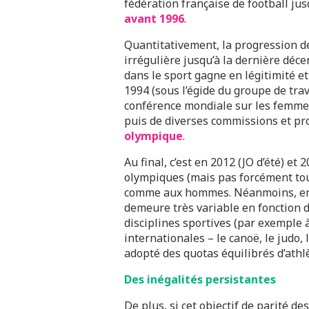
fédération française de football ju
avant 1996
.
Quantitativement, la progression d
irrégulière jusqu’à la dernière déc
dans le sport gagne en légitimité et 
1994 (sous l’égide du groupe de trav
conférence mondiale sur les femmes 
puis de diverses commissions et pr
olympique
.
Au final, c’est en 2012 (JO d’été) et 
olympiques (mais pas forcément to
comme aux hommes. Néanmoins, enc
demeure très variable en fonction 
disciplines sportives (par exemple 
internationales – le canoë, le judo, l’
adopté des quotas équilibrés d’athl
Des inégalités persistantes
De plus, si cet objectif de parité d