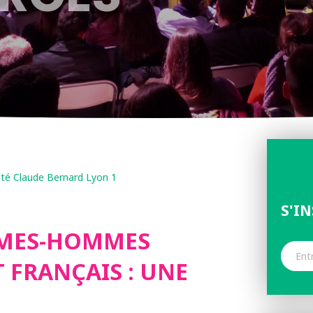
ité Claude Bernard Lyon 1
S'I
MMES-HOMMES
 FRANÇAIS : UNE