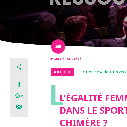
HOMME - SOCIÉTÉ
ARTICLE
The Conversation|Univers
L
L’ÉGALITÉ FE
DANS LE SPORT
CHIMÈRE ?