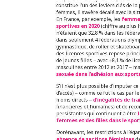
constitue l’un des leviers clés de la
femmes, il s’avère décalé avec la si
En France, par exemple, les
femmes
sportives en 2020
(chiffre au plus 
n’étaient que 32,8 % dans les fédér
dans seulement 4 fédérations olympi
gymnastique, de roller et skateboard
des licences sportives repose prin
de jeunes filles – avec +8,1 % de li
masculines entre 2012 et 2017 – m
sexuée dans l’adhésion aux sport
S’il n’est plus possible d’imputer ce
d’accès) – comme ce fut le cas par le
moins directs –
d’inégalités de tr
financières et humaines) et de reco
persistantes qui continuent à être
femmes et des filles dans le spor
Dorénavant, les restrictions à l’é
absence de sections féminines
da