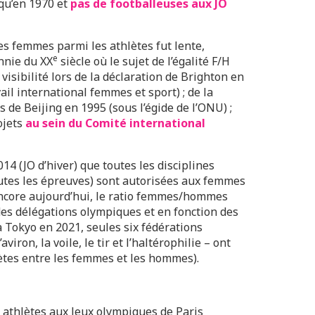
squ’en 1970 et
pas de footballeuses aux JO
es femmes parmi les athlètes fut lente,
e
ennie du XX
siècle où le sujet de l’égalité F/H
visibilité lors de la déclaration de Brighton en
ail international femmes et sport) ; de la
de Beijing en 1995 (sous l’égide de l’ONU) ;
ojets
au sein du Comité international
2014 (JO d’hiver) que toutes les disciplines
utes les épreuves) sont autorisées aux femmes
ore aujourd’hui, le ratio femmes/hommes
des délégations olympiques et en fonction des
à Tokyo en 2021, seules six fédérations
aviron, la voile, le tir et l’haltérophilie – ont
ètes entre les femmes et les hommes).
es athlètes aux Jeux olympiques de Paris