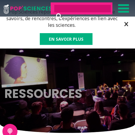
Pop’Sciences répond à tous ceux qui ont soif de
savoirs, de rencontres, d’expériences en lien avec
les sciences.
EN SAVOIR PLUS
RESSOURCES