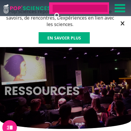
Pop’Sciences répond à tous ceux qui ont soif de
savoirs, de rencontres, d’expériences en lien avec
les sciences.
EN SAVOIR PLUS
RESSOURCES