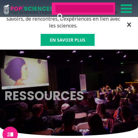
Pop’Sciences répond à tous ceux qui ont soif de
savoirs, de rencontres, d’expériences en lien avec
les sciences.
EN SAVOIR PLUS
RESSOURCES