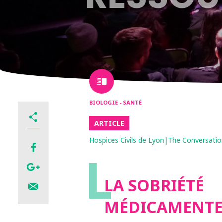
BIOLOGIE - SANTÉ
ARTICLE
Hospices Civils de Lyon|The Conversatio
L
LA SOBRIÉTÉ
MÉDICAMENTE