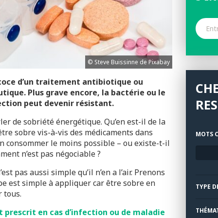
© Steve Buissinne de Pixabay
écoce d’un traitement antibiotique ou
CH
tique. Plus grave encore, la bactérie ou le
RE
ction peut devenir résistant.
r de sobriété énergétique. Qu’en est-il de la
être sobre vis-à-vis des médicaments dans
MOTS C
 en consommer le moins possible – ou existe-t-il
ament n’est pas négociable ?
st pas aussi simple qu’il n’en a l’air. Prenons
ipe est simple à appliquer car être sobre en
TYPE D
 tous.
THÉMA
 prescrit en cas d’infection ou de maladie