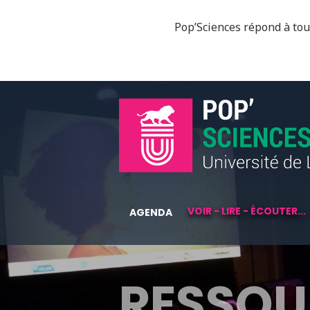
Pop’Sciences répond à tous
VOIR - LIRE - ÉCOUTER...
AGENDA
RESSOU