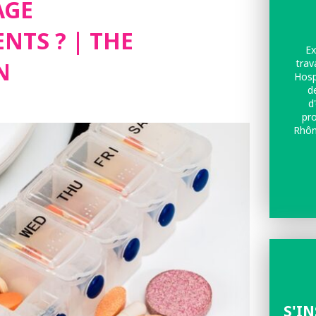
AGE
NTS ? | THE
Ex
N
trav
Hosp
d
d
pr
Rhôn
Che
S'I