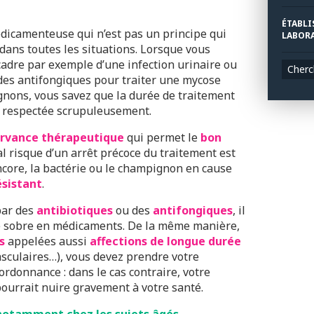
ÉTABLI
médicamenteuse qui n’est pas un principe qui
LABORA
 dans toutes les situations. Lorsque vous
 cadre par exemple d’une infection urinaire ou
Cherc
des antifongiques pour traiter une mycose
nons, vous savez que la durée de traitement
re respectée scrupuleusement.
ervance thérapeutique
qui permet le
bon
al risque d’un arrêt précoce du traitement est
ncore, la bactérie ou le champignon en cause
ésistant
.
par des
antibiotiques
ou des
antifongiques
, il
re sobre en médicaments. De la même manière,
s
appelées aussi
affections de longue durée
asculaires…), vous devez prendre votre
donnance : dans le cas contraire, votre
pourrait nuire gravement à votre santé.