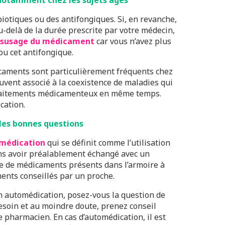
notamment chez les sujets âgés
iotiques ou des antifongiques. Si, en revanche,
-delà de la durée prescrite par votre médecin,
susage du médicament
car vous n’avez plus
ou cet antifongique.
caments sont particulièrement fréquents chez
souvent associé à la coexistence de maladies qui
 traitements médicamenteux en même temps.
cation.
les bonnes questions
omédication
qui se définit comme l’utilisation
ns avoir préalablement échangé avec un
sse de médicaments présents dans l’armoire à
ents conseillés par un proche.
 automédication, posez-vous la question de
esoin et au moindre doute, prenez conseil
 pharmacien. En cas d’automédication, il est