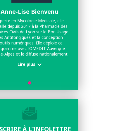
Anne-Lise Bienvenu
perte en Mycologie Médicale, elle
aille depuis 2017 à la Pharmacie des
ices Civils de Lyon sur le Bon Usage
es Antifongiques et la conception
'outils numériques. Elle déploie ce
ogramme avec l’OMEDIT Auvergne
e-Alpes et le diffuse nationalement.
rcheuse à l'Université Lyon 1, elle
Lire plus
compte plus de 90 publications
scientifiques.
NSCRIRE À L'INFOLETTRE