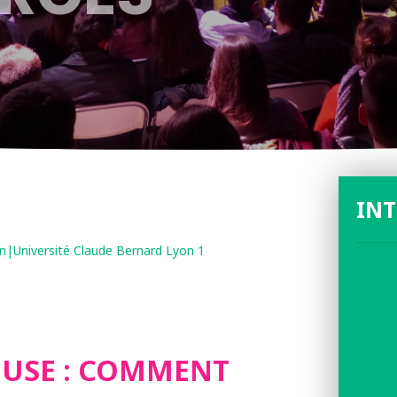
IN
n|Université Claude Bernard Lyon 1
USE : COMMENT