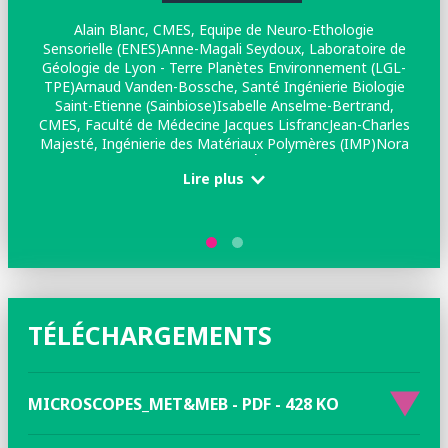
Alain Blanc, CMES, Equipe de Neuro-Ethologie
Sensorielle (ENES)Anne-Magali Seydoux, Laboratoire de
Géologie de Lyon - Terre Planètes Environnement (LGL-
TPE)Arnaud Vanden-Bossche, Santé Ingénierie Biologie
Saint-Etienne (Sainbiose)Isabelle Anselme-Bertrand,
CMES, Faculté de Médecine Jacques LisfrancJean-Charles
Majesté, Ingénierie des Matériaux Polymères (IMP)Nora
Mallouk, Centre de Microscopie Électronique Stéphanois
Lire plus
(CMES)Pierre-Marie Zanetta, Laboratoire de Géologie de
Lyon - Terre Planètes Environnement (LGL-
TPE)Stéphanie Reynaud, Laboratoire Hubert-Curien
(LabHC)Yannick Bleu, Laboratoire Hubert Curien
(LabHC)Yaya Lefkir, Laboratoire Hubert Curien
(LabHC)Zhiguo He, Biologie, Ingénierie et Imagerie pour
l'Ophtalmologie (BIIO)
TÉLÉCHARGEMENTS
MICROSCOPES_MET&MEB - PDF - 428 KO