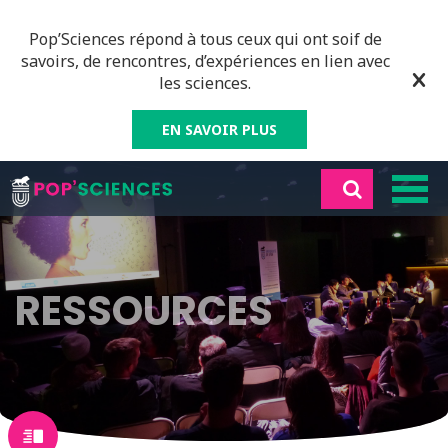
Pop’Sciences répond à tous ceux qui ont soif de
savoirs, de rencontres, d’expériences en lien avec
les sciences.
EN SAVOIR PLUS
RESSOURCES