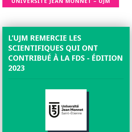
UNIVERSITÉ JEAN MONNET – UJM
L’UJM REMERCIE LES
SCIENTIFIQUES QUI ONT
CONTRIBUÉ À LA FDS - ÉDITION
2023