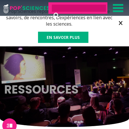
Pop’Sciences répond à tous ceux qui ont soif de
savoirs, de rencontres, d’expériences en lien avec
les sciences.
EN SAVOIR PLUS
RESSOURCES