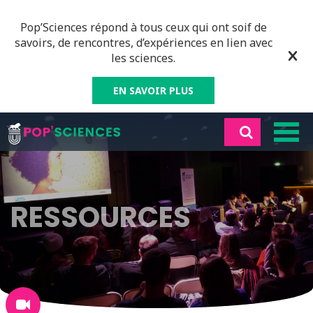
Pop’Sciences répond à tous ceux qui ont soif de
savoirs, de rencontres, d’expériences en lien avec
les sciences.
EN SAVOIR PLUS
RESSOURCES