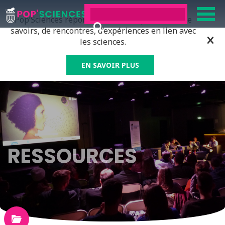
Pop’Sciences répond à tous ceux qui ont soif de
savoirs, de rencontres, d’expériences en lien avec
les sciences.
EN SAVOIR PLUS
RESSOURCES