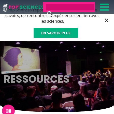
Pop’Sciences répond à tous ceux qui ont soif de
savoirs, de rencontres, d’expériences en lien avec
les sciences.
EN SAVOIR PLUS
RESSOURCES