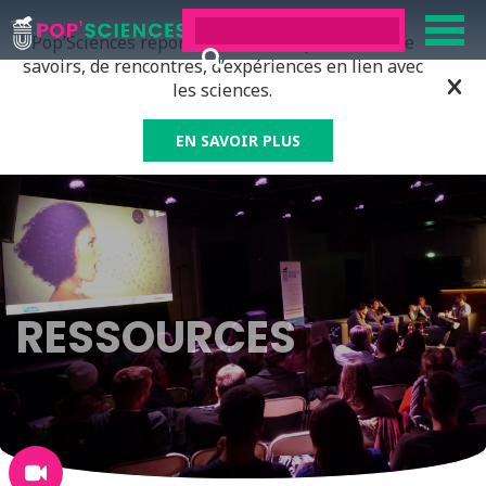
Pop’Sciences répond à tous ceux qui ont soif de
savoirs, de rencontres, d’expériences en lien avec
les sciences.
EN SAVOIR PLUS
RESSOURCES