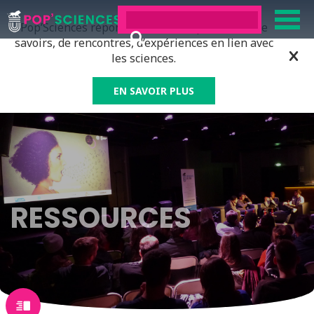
Pop’Sciences répond à tous ceux qui ont soif de
savoirs, de rencontres, d’expériences en lien avec
les sciences.
EN SAVOIR PLUS
RESSOURCES