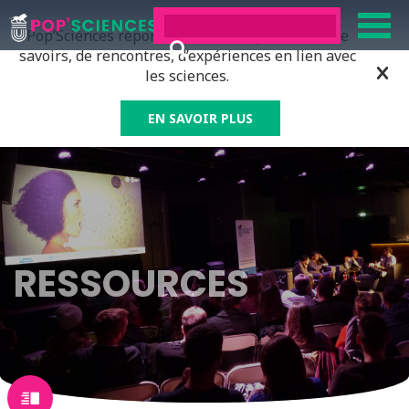
Pop’Sciences répond à tous ceux qui ont soif de
savoirs, de rencontres, d’expériences en lien avec
les sciences.
EN SAVOIR PLUS
RESSOURCES