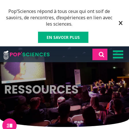
Pop’Sciences répond à tous ceux qui ont soif de
savoirs, de rencontres, d’expériences en lien avec
les sciences.
EN SAVOIR PLUS
RESSOURCES