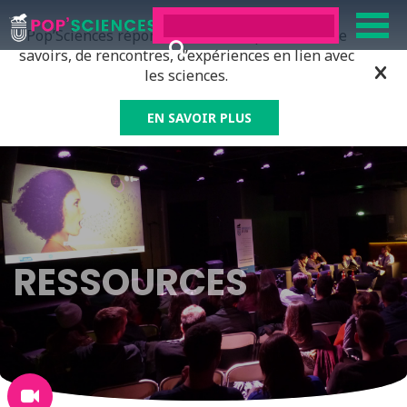
Pop’Sciences répond à tous ceux qui ont soif de
savoirs, de rencontres, d’expériences en lien avec
les sciences.
EN SAVOIR PLUS
RESSOURCES