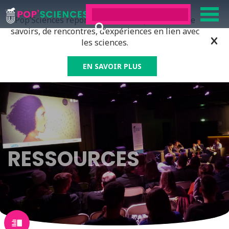
Pop’Sciences répond à tous ceux qui ont soif de
savoirs, de rencontres, d’expériences en lien avec
les sciences.
EN SAVOIR PLUS
RESSOURCES