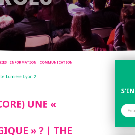
OGIES - INFORMATION - COMMUNICATION
ité Lumière Lyon 2
S'I
CORE) UNE «
QUE » ? | THE