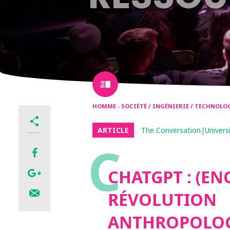
HOMME - SOCIÉTÉ / INGÉNIERIE / TECHNOL
ARTICLE
The Conversation|Univers
C
CHATGPT : (EN
RÉVOLUTION
ANTHROPOLOGI