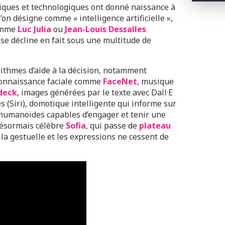
ques et technologiques ont donné naissance à
’on désigne comme « intelligence artificielle »,
comme
Luc Julia
ou
Jean-Louis Dessalles
» se décline en fait sous une multitude de
rithmes d’aide à la décision, notamment
connaissance faciale comme
FaceNet
, musique
deck
, images générées par le texte avec Dall·E
s (Siri), domotique intelligente qui informe sur
s humanoïdes capables d’engager et tenir une
désormais célèbre
Sofia
, qui passe de
plateau
la gestuelle et les expressions ne cessent de