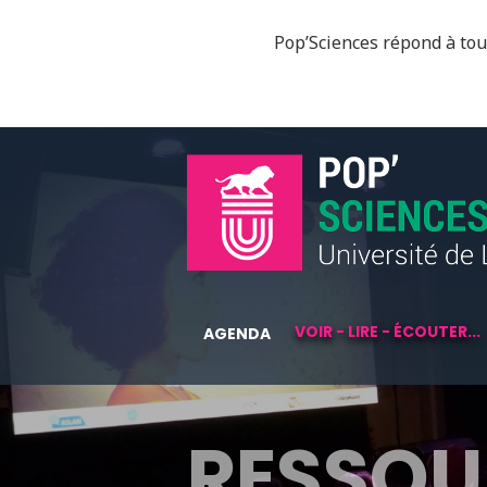
Pop’Sciences répond à tous
VOIR - LIRE - ÉCOUTER...
AGENDA
RESSOU