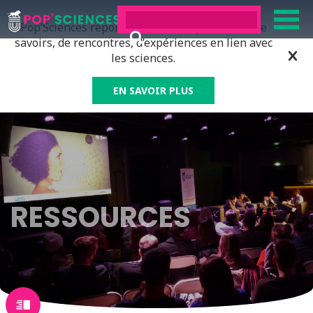
Pop’Sciences répond à tous ceux qui ont soif de
savoirs, de rencontres, d’expériences en lien avec
les sciences.
EN SAVOIR PLUS
RESSOURCES