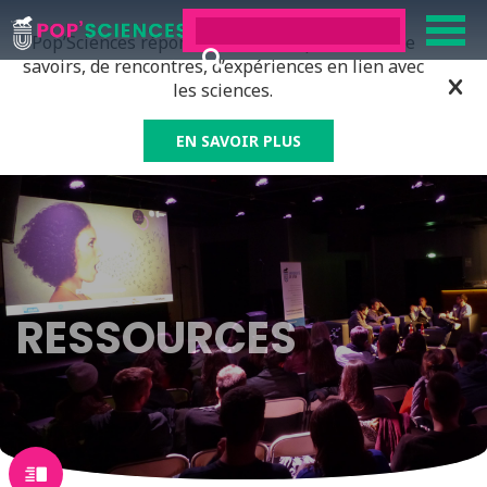
Pop’Sciences répond à tous ceux qui ont soif de
savoirs, de rencontres, d’expériences en lien avec
les sciences.
EN SAVOIR PLUS
RESSOURCES