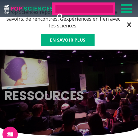
Pop’Sciences répond à tous ceux qui ont soif de
savoirs, de rencontres, d’expériences en lien avec
les sciences.
EN SAVOIR PLUS
RESSOURCES