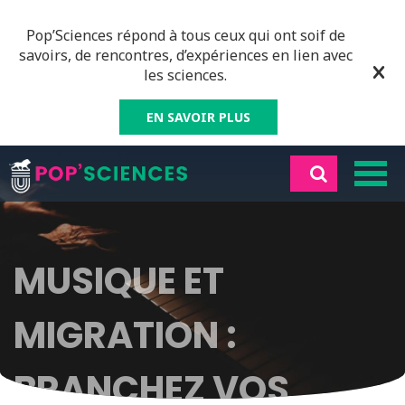
Pop’Sciences répond à tous ceux qui ont soif de
savoirs, de rencontres, d’expériences en lien avec
les sciences.
EN SAVOIR PLUS
MUSIQUE ET
MIGRATION :
BRANCHEZ VOS