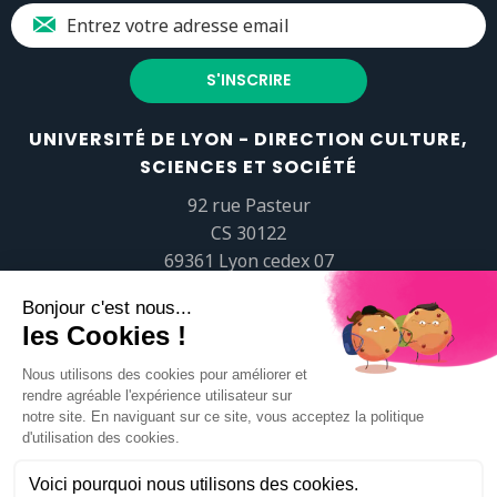
UNIVERSITÉ DE LYON - DIRECTION CULTURE,
SCIENCES ET SOCIÉTÉ
92 rue Pasteur
CS 30122
69361 Lyon cedex 07
popsciences@universite-lyon.fr
Tél.
+33 (0)4 37 37 82 01