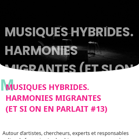
MUSIQUES HYBRIDES.
HARMONIES
MIGRANTES (ET SI ON
M
EN PARLAIT #13)
MUSIQUES HYBRIDES.
HARMONIES MIGRANTES
(ET SI ON EN PARLAIT #13)
Autour d’artistes, chercheurs, experts et responsables