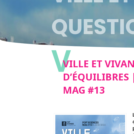
QUESTIO
V
POP’SC
VILLE ET VIVA
D’ÉQUILIBRES 
MAG #13