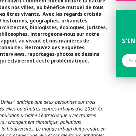
découvrir comment mieux inclure la nature
dans nos villes, au bénéfice mutuel de tous
les êtres vivants.
Avec les regards croisés
d’historiens, géographes, urbanistes,
architectes, biologistes, écologues, juristes,
philosophes, interrogeons-nous sur notre
S'I
rapport au vivant et nos manières de
cohabiter.
Retrouvez des enquêtes,
interviews, reportages-photos et dessins
qui éclaireront cette problématique.
 Unies* anticipe que deux personnes sur trois
 villes ou d’autres centres urbains d’ici 2050. Ce
opulation urbaine s’entrechoque avec d’autres
s : changement climatique, pollutions
la biodiversité… Le monde urbain doit prendre en
ur préserver une ville et ses alentours habitables.