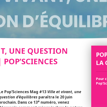
N D’ÉQUILIBR
IENCES MAG 
NT, UNE QUESTION
POP
| POP’SCIENCES
LA 
Pour c
Pop’Sc
Le Pop’Sciences Mag #13
Ville et vivant, une
question d’équilibres
paraîtra le 20 juin
e
prochain.
Dans ce 13
numéro, venez