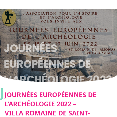
JOURNÉES
EUROPÉENNES DE
L’ARCHÉOLOGIE 2022
J
– VILLA ROMAINE DE
JOURNÉES EUROPÉENNES DE
L’ARCHÉOLOGIE 2022 –
SAINT-ROMAIN-DE-
VILLA ROMAINE DE SAINT-