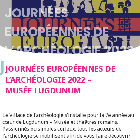
JOURNÉES
EUROPÉENNES DE
L’ARCHÉOLOGIE 2022
J
– MUSÉE LUGDUNUM
JOURNÉES EUROPÉENNES DE
L’ARCHÉOLOGIE 2022 –
MUSÉE LUGDUNUM
Le Village de l’archéologie s’installe pour la 7e année au
cœur de Lugdunum – Musée et théâtres romains.
Passionnés ou simples curieux, tous les acteurs de
l’archéologie se mobilisent afin de vous faire découvrir