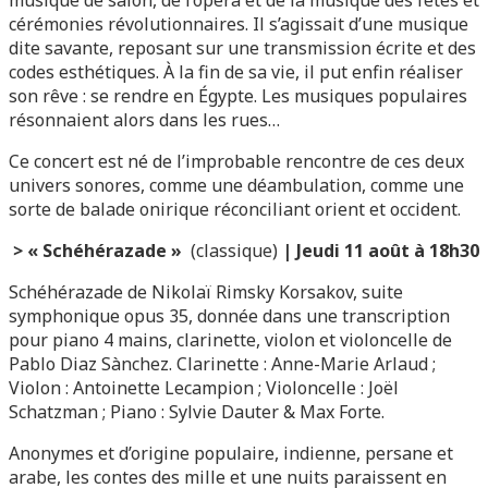
musique de salon, de l’opéra et de la musique des fêtes et
cérémonies révolutionnaires. Il s’agissait d’une musique
dite savante, reposant sur une transmission écrite et des
codes esthétiques. À la fin de sa vie, il put enfin réaliser
son rêve : se rendre en Égypte. Les musiques populaires
résonnaient alors dans les rues…
Ce concert est né de l’improbable rencontre de ces deux
univers sonores, comme une déambulation, comme une
sorte de balade onirique réconciliant orient et occident.
>
« Schéhérazade »
(classique)
| Jeudi 11 août à 18h30
Schéhérazade de Nikolaï Rimsky Korsakov, suite
symphonique opus 35, donnée dans une transcription
pour piano 4 mains, clarinette, violon et violoncelle de
Pablo Diaz Sànchez. Clarinette : Anne-Marie Arlaud ;
Violon : Antoinette Lecampion ; Violoncelle : Joël
Schatzman ; Piano : Sylvie Dauter & Max Forte.
Anonymes et d’origine populaire, indienne, persane et
arabe, les contes des mille et une nuits paraissent en