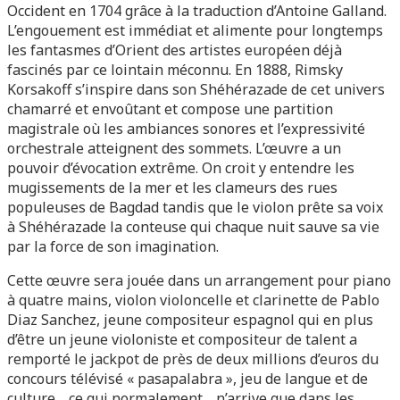
Occident en 1704 grâce à la traduction d’Antoine Galland.
L’engouement est immédiat et alimente pour longtemps
les fantasmes d’Orient des artistes européen déjà
fascinés par ce lointain méconnu. En 1888, Rimsky
Korsakoff s’inspire dans son Shéhérazade de cet univers
chamarré et envoûtant et compose une partition
magistrale où les ambiances sonores et l’expressivité
orchestrale atteignent des sommets. L’œuvre a un
pouvoir d’évocation extrême. On croit y entendre les
mugissements de la mer et les clameurs des rues
populeuses de Bagdad tandis que le violon prête sa voix
à Shéhérazade la conteuse qui chaque nuit sauve sa vie
par la force de son imagination.
Cette œuvre sera jouée dans un arrangement pour piano
à quatre mains, violon violoncelle et clarinette de Pablo
Diaz Sanchez, jeune compositeur espagnol qui en plus
d’être un jeune violoniste et compositeur de talent a
remporté le jackpot de près de deux millions d’euros du
concours télévisé « pasapalabra », jeu de langue et de
culture… ce qui normalement …n’arrive que dans les