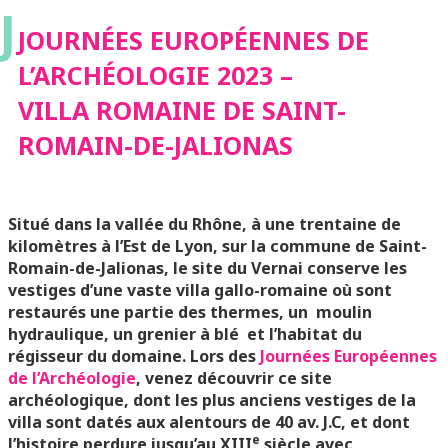
J
– VILLA ROMAINE DE
JOURNÉES EUROPÉENNES DE
L’ARCHÉOLOGIE 2023 –
SAINT-ROMAIN-DE-
VILLA ROMAINE DE SAINT-
ROMAIN-DE-JALIONAS
JALIONAS
Situé dans la vallée du Rhône, à une trentaine de
kilomètres à l’Est de Lyon, sur la commune de Saint-
Romain-de-Jalionas, le site du Vernai conserve les
vestiges d’une vaste villa gallo-romaine où sont
restaurés une partie des thermes, un moulin
hydraulique, un grenier à blé et l’habitat du
régisseur du domaine. Lors des
Journées Européennes
de l’Archéologie
, venez découvrir ce site
archéologique, dont les plus anciens vestiges de la
villa sont datés aux alentours de 40 av. J.C, et dont
e
l’histoire perdure jusqu’au XIII
siècle avec