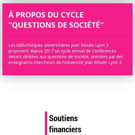
À PROPOS DU CYCLE
"QUESTIONS DE SOCIÉTÉ"
Les bibliothèques universitaires Jean Moulin Lyon 3
proposent depuis 2017 un cycle annuel de conférences-
débats dédiées aux questions de société, animées par des
enseignants-chercheurs de l’Université Jean Moulin Lyon 3.