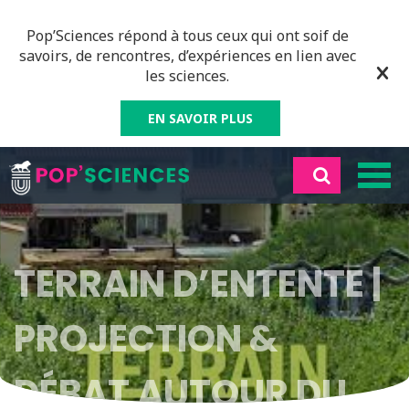
Pop’Sciences répond à tous ceux qui ont soif de
savoirs, de rencontres, d’expériences en lien avec
les sciences.
EN SAVOIR PLUS
TERRAIN D’ENTENTE |
PROJECTION &
DÉBAT AUTOUR DU