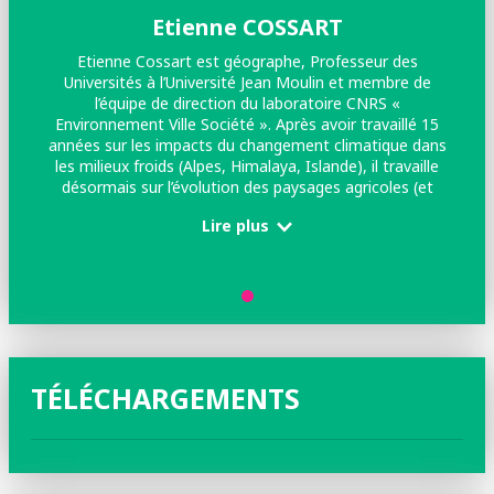
Etienne COSSART
Etienne Cossart est géographe, Professeur des
Universités à l’Université Jean Moulin et membre de
l’équipe de direction du laboratoire CNRS «
Environnement Ville Société ». Après avoir travaillé 15
années sur les impacts du changement climatique dans
les milieux froids (Alpes, Himalaya, Islande), il travaille
désormais sur l’évolution des paysages agricoles (et
notamment viticoles) et les enjeux environnementaux
Lire plus
qui y sont associés. Ses travaux sur l’érosion des sols
cultivés ont donné lieu à des publications récentes dans
des revues scientifiques, largement reprises par la
communauté scientifique internationale.
TÉLÉCHARGEMENTS