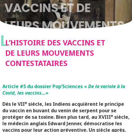
VACCINS ET DE
LEURS MOUVEMENTS
L
CONTESTATAIRES
L’HISTOIRE DES VACCINS ET
DE LEURS MOUVEMENTS
CONTESTATAIRES
Article #5 du dossier Pop’Sciences «
De la variole à la
Covid, les vaccins…
«
e
Dès le VII
siècle, les Indiens acquièrent le principe
du vaccin en buvant du venin de serpent pour se
e
protéger de sa toxine. Bien plus tard, au XVIII
siècle,
le médecin anglais Edward Jenner, démocratise les
vaccins pour leur action préventive. Un siècle après,