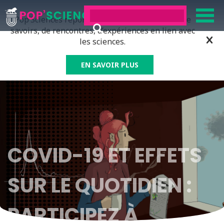
Pop’Sciences répond à tous ceux qui ont soif de
savoirs, de rencontres, d’expériences en lien avec
les sciences.
EN SAVOIR PLUS
COVID-19 ET EFFETS
SUR LE QUOTIDIEN :
PARTICIPEZ À