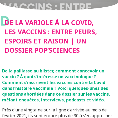
VACCINS : ENTRE
D
PEURS, ESPOIRS ET
DE LA VARIOLE À LA COVID,
LES VACCINS : ENTRE PEURS,
RAISON | UN DOSSIER
ESPOIRS ET RAISON | UN
DOSSIER POP’SCIENCES
POP’SCIENCES
De la paillasse au blister, comment concevoir un
vaccin ? À
quoi s’intéresse un vaccinologue ?
Comment s’inscrivent les vaccins contre la Covid
dans l’histoire vaccinale ? Voici quelques-unes des
questions abordées dans ce dossier sur les vaccins,
mêlant enquêtes, interviews, podcasts et vidéo.
Près d’une vingtaine sur la ligne d’arrivée au mois de
février 2021, ils sont encore plus de 30 à s’en approcher