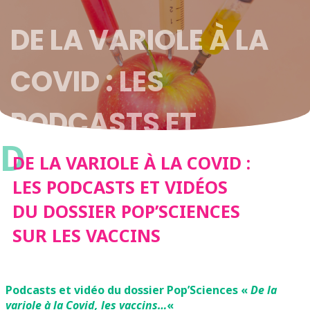
DE LA VARIOLE À LA
COVID : LES
PODCASTS ET
D
VIDÉOS DU DOSSIER
DE LA VARIOLE À LA COVID :
LES PODCASTS ET VIDÉOS
POP’SCIENCES SUR
DU DOSSIER POP’SCIENCES
SUR LES VACCINS
LES VACCINS
Podcasts et vidéo du dossier Pop’Sciences «
De la
variole à la Covid, les vaccins…
«