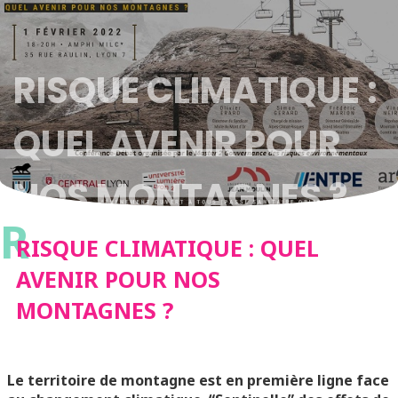
RISQUE CLIMATIQUE :
QUEL AVENIR POUR
NOS MONTAGNES ?
R
RISQUE CLIMATIQUE : QUEL
AVENIR POUR NOS
MONTAGNES ?
Le territoire de montagne est en première ligne face