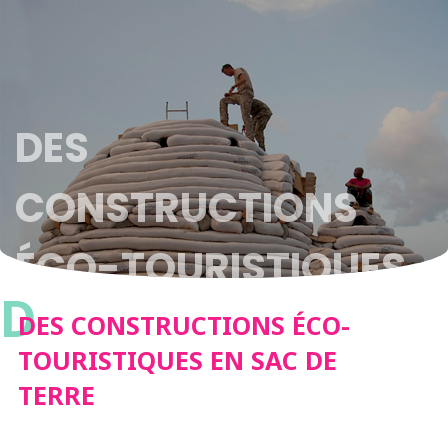
DES
CONSTRUCTIONS
ÉCO-TOURISTIQUES
D
EN SAC DE TERRE
DES CONSTRUCTIONS ÉCO-
TOURISTIQUES EN SAC DE
TERRE