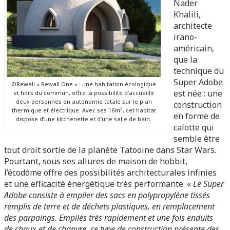
Nader
Khalili,
architecte
irano-
américain,
que la
technique du
Super Adobe
©Rewall « Rewall One » : une habitation écologique
est née : une
et hors du commun, offre la possibilité d’accueillir
deux personnes en autonomie totale sur le plan
construction
2
thermique et électrique. Avec ses 16m
, cet habitat
en forme de
dispose d’une kitchenette et d’une salle de bain.
calotte qui
semble être
tout droit sortie de la planète Tatooine dans Star Wars.
Pourtant, sous ses allures de maison de hobbit,
l’écodôme offre des possibilités architecturales infinies
et une efficacité énergétique très performante. «
Le Super
Adobe consiste à empiler des sacs en polypropylène tissés
remplis de terre et de déchets plastiques, en remplacement
des parpaings. Empilés très rapidement et une fois enduits
de chaux et de chanvre, ce type de construction présente des