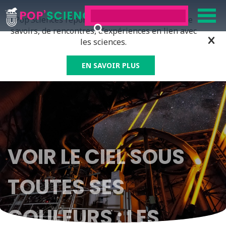
Pop’Sciences répond à tous ceux qui ont soif de
savoirs, de rencontres, d’expériences en lien avec
les sciences.
EN SAVOIR PLUS
VOIR LE CIEL SOUS
TOUTES SES
COULEURS : LES