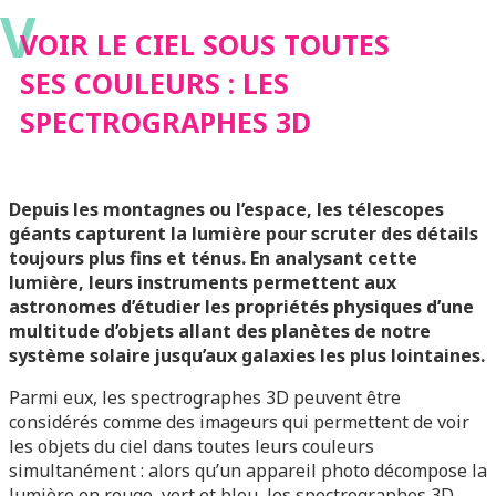
V
SPECTROGRAPHES
VOIR LE CIEL SOUS TOUTES
SES COULEURS : LES
3D
SPECTROGRAPHES 3D
Depuis les montagnes ou l’espace, les télescopes
géants capturent la lumière pour scruter des détails
toujours plus fins et ténus. En analysant cette
lumière, leurs instruments permettent aux
astronomes d’étudier les propriétés physiques d’une
multitude d’objets allant des planètes de notre
système solaire jusqu’aux galaxies les plus lointaines.
Parmi eux, les spectrographes 3D peuvent être
considérés comme des imageurs qui permettent de voir
les objets du ciel dans toutes leurs couleurs
simultanément : alors qu’un appareil photo décompose la
lumière en rouge, vert et bleu, les spectrographes 3D