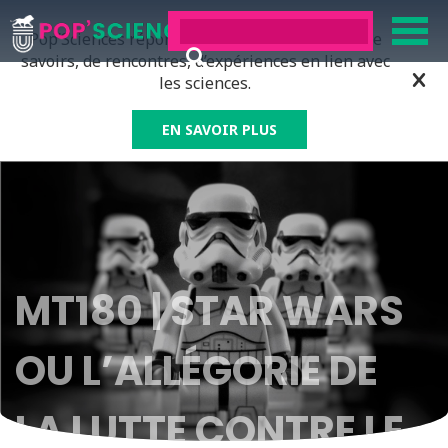
Pop’Sciences répond à tous ceux qui ont soif de
savoirs, de rencontres, d’expériences en lien avec
les sciences.
EN SAVOIR PLUS
MT180 | STAR WARS
OU L’ALLÉGORIE DE
LA LUTTE CONTRE LE