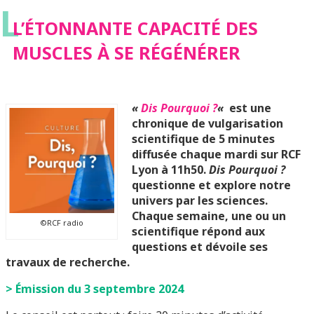
L
RÉGÉNÉRER
L’ÉTONNANTE CAPACITÉ DES
MUSCLES À SE RÉGÉNÉRER
«
Dis Pourquoi ?
«
est une
chronique de vulgarisation
scientifique de 5 minutes
diffusée chaque mardi sur RCF
Lyon à 11h50.
Dis Pourquoi ?
questionne et explore notre
univers par les sciences.
Chaque semaine, une ou un
©RCF radio
scientifique répond aux
questions et dévoile ses
travaux de recherche.
> Émission du 3 septembre 2024