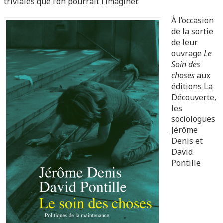
triviales que l’on pourrait l’imaginer.
À l’occasion
de la sortie
de leur
ouvrage
Le
Soin des
choses
aux
éditions La
Découverte,
les
sociologues
Jérôme
Denis et
David
Pontille