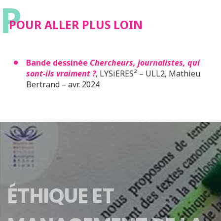
P
POUR ALLER PLUS LOIN
Bande dessinée
Chercheurs, journalistes, qui
sont-ils vraiment ?
, LYSiERES² – ULL2, Mathieu
Bertrand – avr. 2024
ÉTHIQUE ET