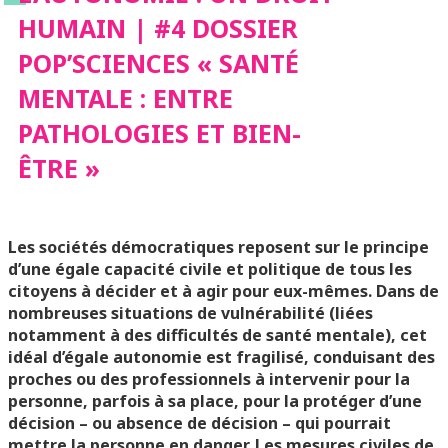
HUMAIN | #4 DOSSIER
« SANTÉ MENTALE :
POP’SCIENCES « SANTÉ
MENTALE : ENTRE
ENTRE PATHOLOGIES
PATHOLOGIES ET BIEN-
ET BIEN-ÊTRE »
ÊTRE »
Les sociétés démocratiques reposent sur le principe
d’une égale capacité civile et politique de tous les
citoyens à décider et à agir pour eux-mêmes. Dans de
nombreuses situations de vulnérabilité (liées
notamment à des difficultés de santé mentale), cet
idéal d’égale autonomie est fragilisé, conduisant des
proches ou des professionnels à intervenir pour la
personne, parfois à sa place, pour la protéger d’une
décision – ou absence de décision – qui pourrait
mettre la personne en danger. Les mesures civiles de