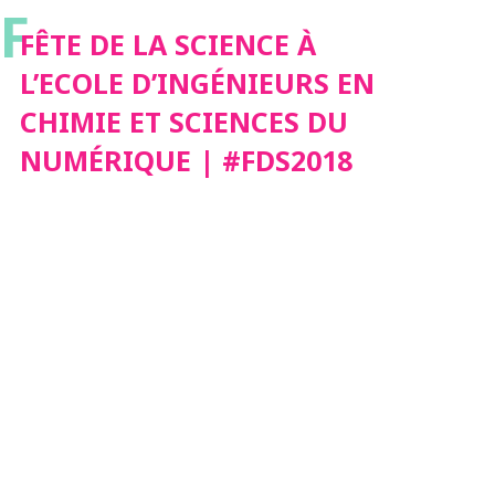
F
CHIMIE ET SCIENCES
FÊTE DE LA SCIENCE À
L’ECOLE D’INGÉNIEURS EN
DU NUMÉRIQUE |
CHIMIE ET SCIENCES DU
NUMÉRIQUE | #FDS2018
#FDS2018