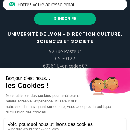
UNIVERSITÉ DE LYON - DIRECTION CULTURE,
SCIENCES ET SOCIÉTÉ
92 rue Pasteur
CS 30122
69361 Lyon cedex 07
popsciences@universite-lyon.fr
Tél.
+33 (0)4 37 37 82 01