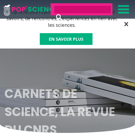
Pop’Sciences répond à tous ceux qui ont soif de
savoirs, de rencontres, d’expériences en lien avec
les sciences.
EN SAVOIR PLUS
CARNETS DE
SCIENCE, LA REVUE
DU CNRS