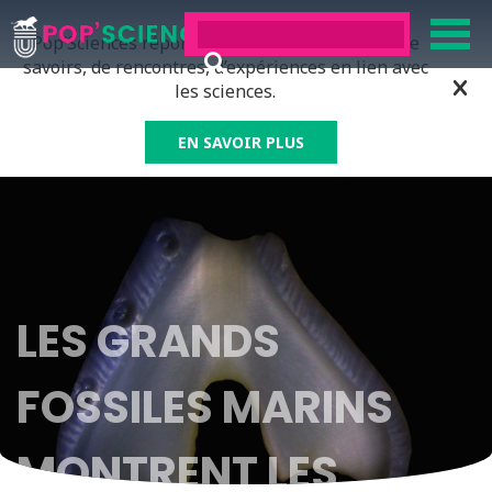
Pop’Sciences répond à tous ceux qui ont soif de
savoirs, de rencontres, d’expériences en lien avec
les sciences.
EN SAVOIR PLUS
LES GRANDS
FOSSILES MARINS
MONTRENT LES