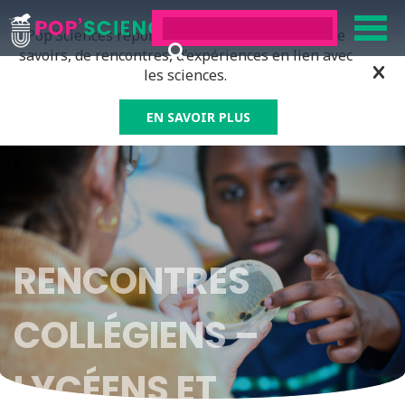
Pop’Sciences répond à tous ceux qui ont soif de
savoirs, de rencontres, d’expériences en lien avec
les sciences.
EN SAVOIR PLUS
RENCONTRES
COLLÉGIENS –
LYCÉENS ET