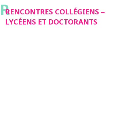
R
DOCTORANTS
RENCONTRES COLLÉGIENS –
LYCÉENS ET DOCTORANTS