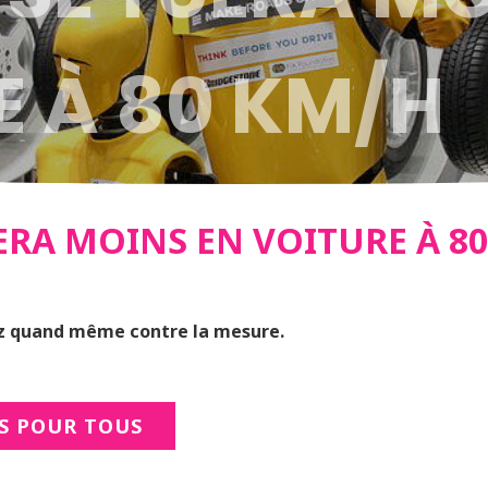
E À 80 KM/H
ERA MOINS EN VOITURE À 8
z quand même contre la mesure.
S POUR TOUS