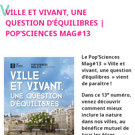
V
POP’SCIENCES
VILLE ET VIVANT, UNE
QUESTION D’ÉQUILIBRES |
MAG#13
POP’SCIENCES MAG#13
Le Pop’Sciences
Mag#13 » Ville et
vivant, une question
d’équilibres » vient
de paraître !
e
Dans ce 13
numéro,
venez découvrir
comment mieux
inclure la nature
dans nos villes, au
bénéfice mutuel de
tous les êtres