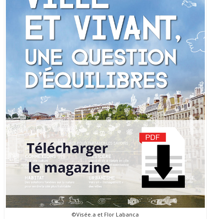
©Visée.a et Flor Labanca