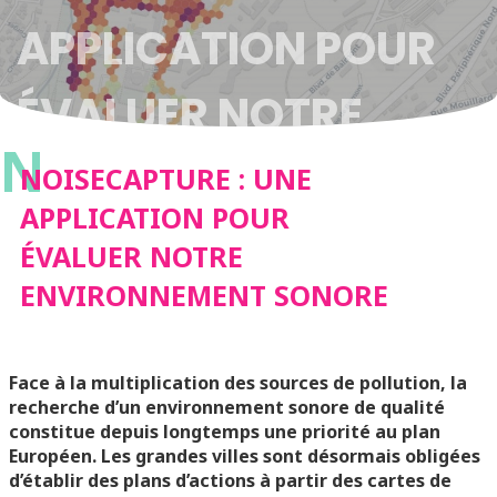
APPLICATION POUR
ÉVALUER NOTRE
N
ENVIRONNEMENT
NOISECAPTURE : UNE
APPLICATION POUR
SONORE
ÉVALUER NOTRE
ENVIRONNEMENT SONORE
Face à la multiplication des sources de pollution, la
recherche d’un environnement sonore de qualité
constitue depuis longtemps une priorité au plan
Européen. Les grandes villes sont désormais obligées
d’établir des plans d’actions à partir des cartes de