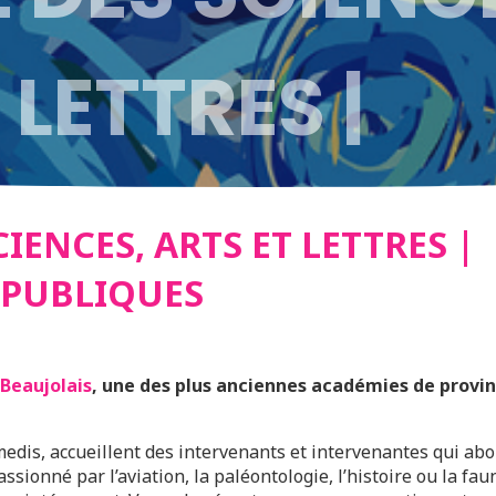
 LETTRES |
ENCES PUBLI
CIENCES, ARTS ET LETTRES |
 PUBLIQUES
Beaujolais
, une des plus anciennes académies de provi
edis, accueillent des intervenants et intervenantes qui ab
ssionné par l’aviation, la paléontologie, l’histoire ou la fa