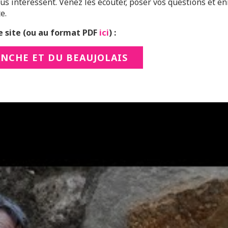
s intéressent. Venez les écouter, poser vos questions et en
e.
 site (ou au format PDF
ici
) :
ANCHE ET DU BEAUJOLAIS