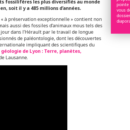
ts fossilifères les plus diversifiés au monde
pointe 
n, soit il y a 485 millions d’années.
vous d
dossier
s « à préservation exceptionnelle » contient non
diapor
mais aussi des fossiles d’animaux mous tels des
 jour dans l’Hérault par le travail de longue
sionnés de paléontologie, dont les découvertes
ernationale impliquant des scientifiques du
 géologie de Lyon : Terre, planètes,
é de Lausanne.