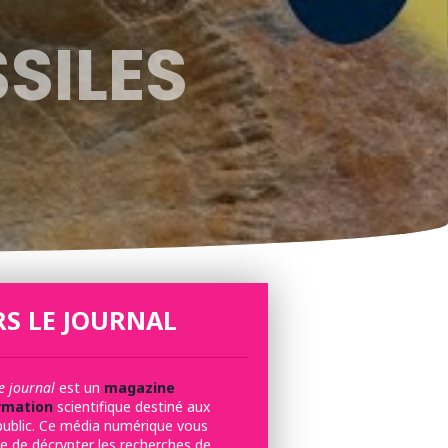
SSILES
S LE JOURNAL
e journal
est un
magazine
rmation
scientifique destiné aux
public. Ce média numérique vous
e de décrypter les recherches de