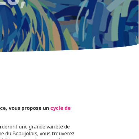
QUES
nce, vous propose un
cycle de
orderont une grande variété de
une du Beaujolais, vous trouverez