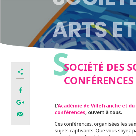
ARTS ET
S
CONFÉR
SOCIÉTÉ DES S
CONFÉRENCES
L’
Académie de Villefranche et du 
conférences
, ouvert à tous.
Ces conférences, organisées les sam
sujets captivants. Que vous soyez pa