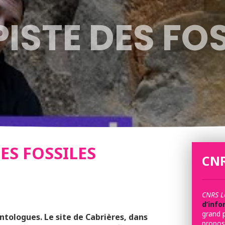
PISTE DES FO
DES FOSSILES
CNR
CNRS L
d’info
grand 
ontologues. Le site de Cabrières, dans
propos