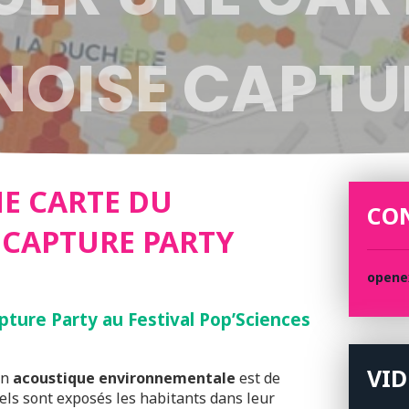
 NOISE CAPTU
E CARTE DU
CO
 CAPTURE PARTY
opene
pture Party au Festival Pop’Sciences
VI
en
acoustique environnementale
est de
els sont exposés les habitants dans leur