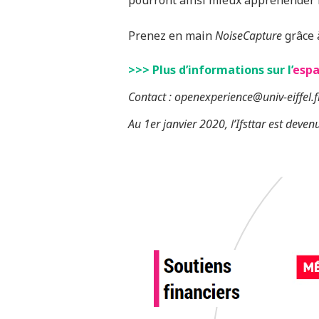
pourront ainsi mieux appréhender l
Prenez en main
NoiseCapture
grâce 
>>> Plus d’informations sur
l’
espa
Contact : openexperience@univ-eiffel.f
Au 1er janvier 2020, l’Ifsttar est devenu