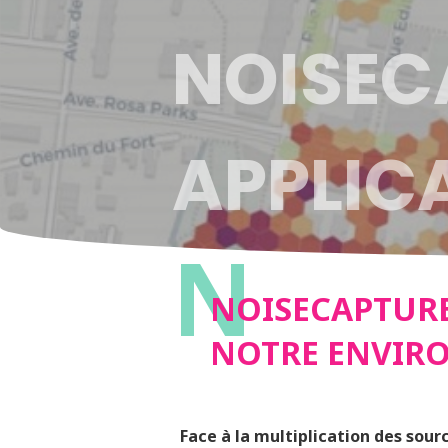
NOISEC
APPLIC
N
NOTRE 
NOISECAPTURE
NOTRE ENVIR
SONOR
Face à la multiplication des sour