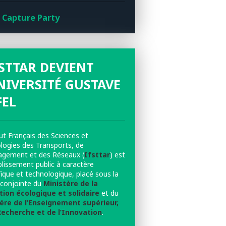
 Capture Party
FSTTAR DEVIENT
NIVERSITÉ GUSTAVE
FEL
tut Français des Sciences et
logies des Transports, de
agement et des Réseaux (
Ifsttar
) est
blissement public à caractère
fique et technologique, placé sous la
e conjointe du
Ministère de la
tion écologique et solidaire
et du
ère de l’Enseignement supérieur,
Recherche et de l’Innovation
.