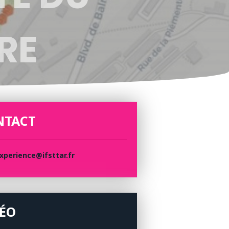
RE
NTACT
xperience@ifsttar.fr
DÉO