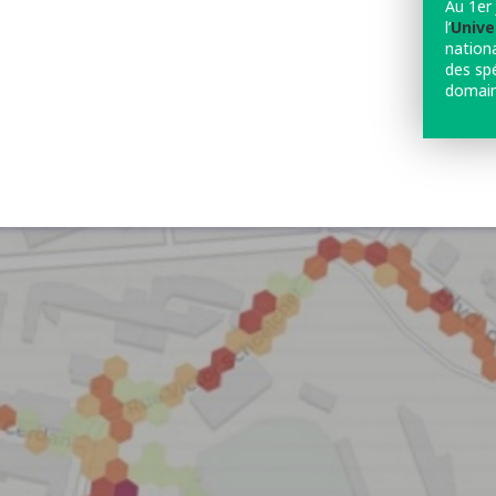
Au 1er 
l’
Unive
nation
des sp
domaine