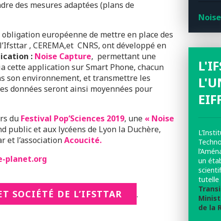
ndre des mesures adaptées (plans de
Noise
 obligation européenne de mettre en place des
 l’Ifsttar , CEREMA,et CNRS, ont développé en
ication :
Noise Capture
, permettant une
L'I
via cette application sur Smart Phone, chacun
s son environnement, et transmettre les
L'U
. Les données seront ainsi moyennées pour
EIF
ors du
Festival Pop’Sciences 2019
, une
« Noise
 public et aux lycéens de Lyon la Duchère,
L’Insti
ar et l’association
Acoucité.
Techno
l’Amén
e-planet.org
un éta
scienti
tutell
Transi
T SOCIÉTÉ DE L’IFSTTAR
.
Minist
de la 