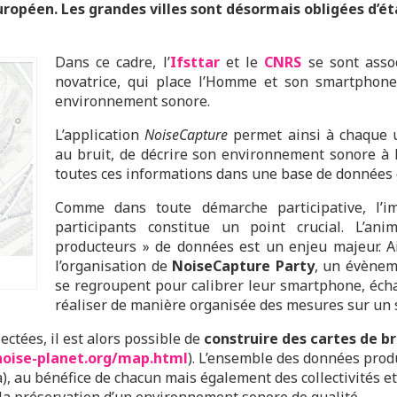
ropéen. Les grandes villes sont désormais obligées d’étab
Dans ce cadre, l’
Ifsttar
et le
CNRS
se sont asso
novatrice, qui place l’Homme et son smartphone,
environnement sonore.
L’application
NoiseCapture
permet ainsi à chaque ut
au bruit, de décrire son environnement sonore à l’
toutes ces informations dans une base de donnée
Comme dans toute démarche participative, l’i
participants constitue un point crucial. L’a
producteurs » de données est un enjeu majeur. Ai
l’organisation de
NoiseCapture Party
, un évènem
se regroupent pour calibrer leur smartphone, éch
réaliser de manière organisée des mesures sur un 
ctées, il est alors possible de
construire des cartes de br
noise-planet.org/map.html
). L’ensemble des données prod
, au bénéfice de chacun mais également des collectivités et 