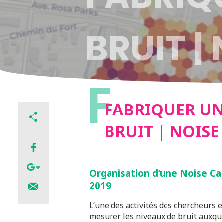
BRUIT |
F
PARTY
FABRIQUER UN
BRUIT | NOISE
Organisation d’une Noise Ca
2019
L’une des activités des chercheurs 
mesurer les niveaux de bruit auxqu