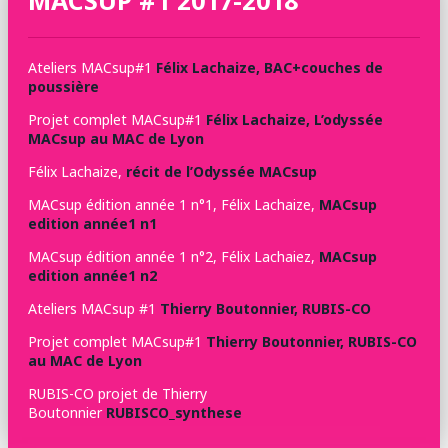
MACSUP #1 2017-2018
Ateliers MACsup#1
Félix Lachaize, BAC+couches de
poussière
Projet complet MACsup#1
Félix Lachaize, L’odyssée
MACsup au MAC de Lyon
Félix Lachaize,
récit de l’Odyssée MACsup
MACsup édition année 1 n°1, Félix Lachaize,
MACsup
edition année1 n1
MACsup édition année 1 n°2, Félix Lachaiez,
MACsup
edition année1 n2
Ateliers MACsup #1
Thierry Boutonnier, RUBIS-CO
Projet complet MACsup#1
Thierry Boutonnier, RUBIS-CO
au MAC de Lyon
RUBIS-CO projet de Thierry
Boutonnier
RUBISCO_synthese