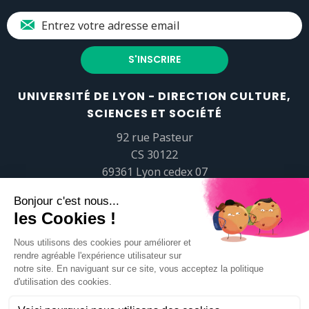
UNIVERSITÉ DE LYON - DIRECTION CULTURE,
SCIENCES ET SOCIÉTÉ
92 rue Pasteur
CS 30122
69361 Lyon cedex 07
popsciences@universite-lyon.fr
Tél.
+33 (0)4 37 37 82 01