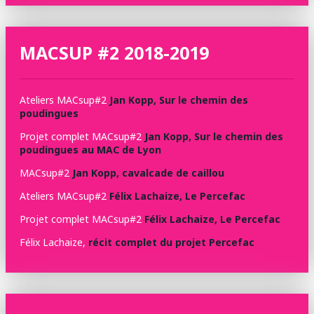
MACSUP #2 2018-2019
Ateliers MACsup#2
Jan Kopp, Sur le chemin des
poudingues
Projet complet MACsup#2
Jan Kopp, Sur le chemin des
poudingues au MAC de Lyon
MACsup#2
Jan Kopp, cavalcade de caillou
Ateliers MACsup#2
Félix Lachaize, Le Percefac
Projet complet MACsup#2
Félix Lachaize, Le Percefac
Félix Lachaize,
récit complet du projet Percefac