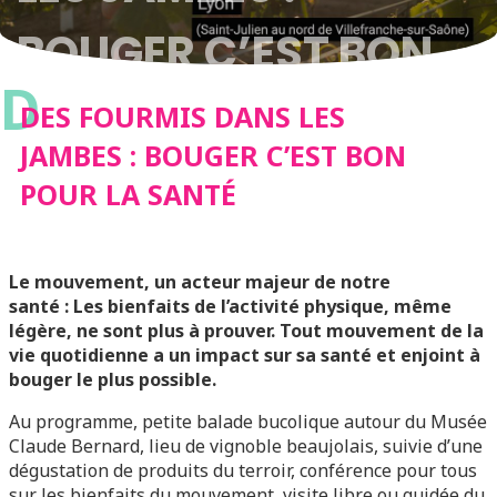
BOUGER C’EST BON
D
POUR LA SANTÉ
DES FOURMIS DANS LES
JAMBES : BOUGER C’EST BON
POUR LA SANTÉ
Le mouvement, un acteur majeur de notre
santé : Les bienfaits de l’activité physique, même
légère, ne sont plus à prouver. Tout mouvement de la
vie quotidienne a un impact sur sa santé et enjoint à
bouger le plus possible.
Au programme, petite balade bucolique autour du Musée
Claude Bernard, lieu de vignoble beaujolais, suivie d’une
dégustation de produits du terroir, conférence pour tous
sur les bienfaits du mouvement, visite libre ou guidée du