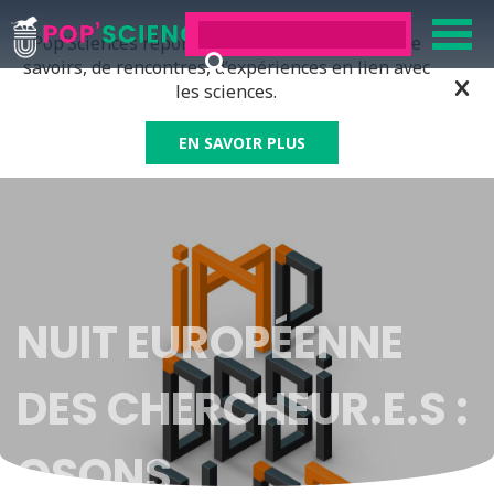
Pop’Sciences répond à tous ceux qui ont soif de
savoirs, de rencontres, d’expériences en lien avec
les sciences.
EN SAVOIR PLUS
NUIT EUROPÉENNE
DES CHERCHEUR.E.S :
OSONS