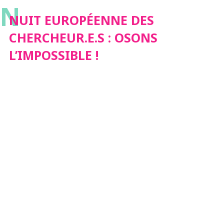
N
L’IMPOSSIBLE !
NUIT EUROPÉENNE DES
CHERCHEUR.E.S : OSONS
L’IMPOSSIBLE !