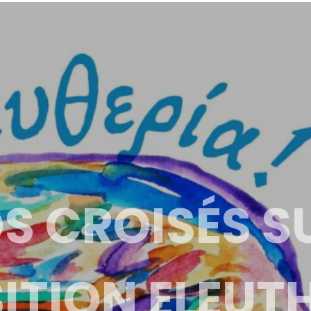
S CROISÉS S
ITION ELEUT