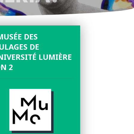
AGES
MUSÉE DES
ULAGES DE
NIVERSITÉ LUMIÈRE
N 2