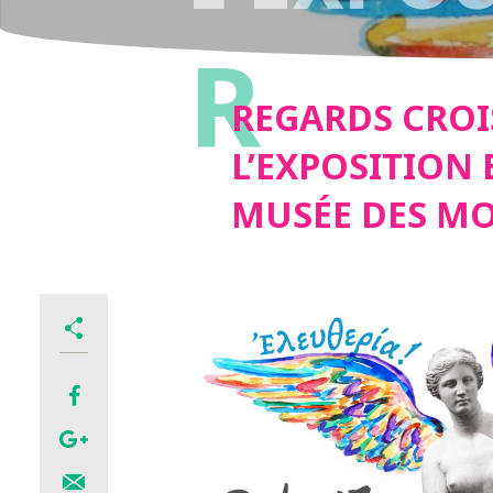
R
AU MUS
REGARDS CROI
L’EXPOSITION 
MUSÉE DES M