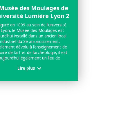
 Musée des Moulages de
niversité Lumière Lyon 2
guré en 1899 au sein de l’université
 Lyon, le Musée des Moulages est
urd’hui installé dans un ancien local
industriel du 3e arrondissement.
ialement dévolu à l’enseignement de
toire de l’art et de l’archéologie, il est
aujourd’hui également un lieu de
diation et de diffusion des savoirs
Lire plus
vert sur la cité.Son exceptionnelle
ollection rassemble près de 1600
ulages en plâtre, copies fidèles et
andeur nature de célèbres rondes-
s, bas-reliefs et statuettes. Elle est
 reﬂet de l’évolution de la sculpture
identale depuis la Grèce archaïque
’au XIXe siècle. Une sélection de 200
ages est actuellement présentée le
long d’un parcours thématique.