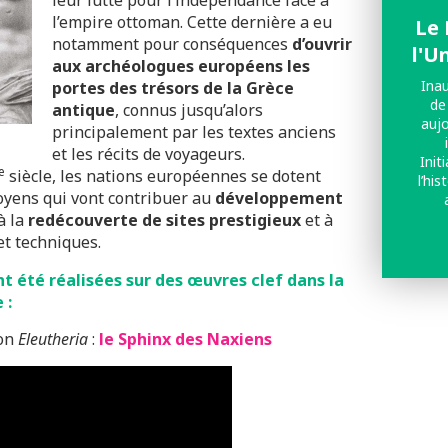
leur lutte pour l’indépendance face à
l’empire ottoman. Cette dernière a eu
Le
notamment pour conséquences
d’ouvrir
l'U
aux archéologues européens les
Inau
portes des trésors de la Grèce
de
antique
, connus jusqu’alors
aujo
principalement par les textes anciens
et les récits de voyageurs.
Init
e
siècle, les nations européennes se dotent
l’his
moyens qui vont contribuer au
développement
 à la
redécouverte de sites prestigieux
et à
mé
ou
et techniques.
c
mo
t été réalisées sur des œuvres clef dans la
gr
 :
bosse
le
ion
Eleutheria
:
le Sphinx des Naxiens
occ
jusqu
moul