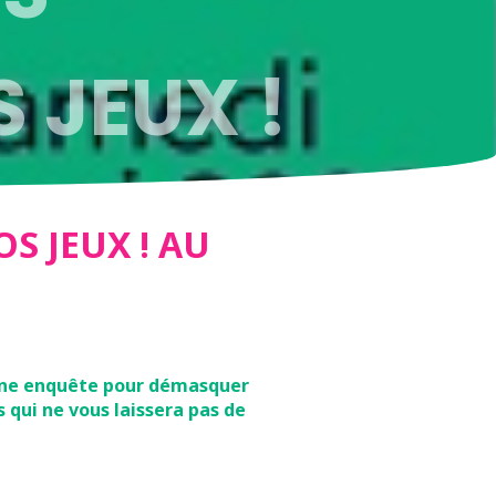
 JEUX !
AGES
S JEUX ! AU
 une enquête pour démasquer
s qui ne vous laissera pas de