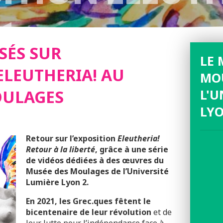
ÉE DES MOUL
SÉS SUR
LE 
ELEUTHERIA! AU
MO
OULAGES
L'U
LYO
Retour sur l’exposition
Eleutheria!
Retour à la liberté
, grâce à une série
de vidéos dédiées à des œuvres du
Musée des Moulages de l’Université
Lumière Lyon 2.
En 2021, les Grec.ques fêtent le
bicentenaire de leur révolution
et de