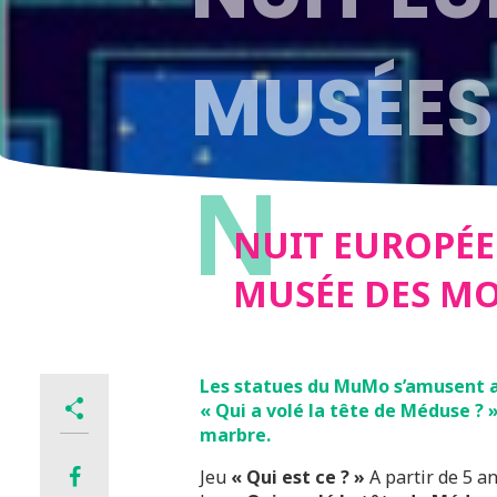
MUSÉES 
N
AU MUS
NUIT EUROPÉEN
MUSÉE DES M
Les statues du MuMo s’amusent a
« Qui a volé la tête de Méduse ? »
marbre.
Jeu
« Qui est ce ? »
A partir de 5 an