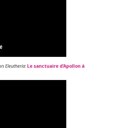
ion
Eleutheria
:
Le sanctuaire d’Apollon à