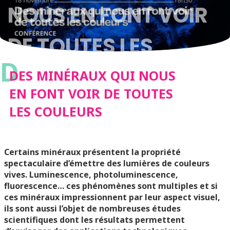
NOUS EN FONT VOIR
DE TOUTES LES
D
COULEURS
DES MINÉRAUX QUI NOUS
EN FONT VOIR DE TOUTES
LES COULEURS
Certains minéraux présentent la propriété
spectaculaire d’émettre des lumières de couleurs
vives. Luminescence, photoluminescence,
fluorescence… ces phénomènes sont multiples et si
ces minéraux impressionnent par leur aspect visuel,
ils sont aussi l’objet de nombreuses études
scientifiques dont les résultats permettent