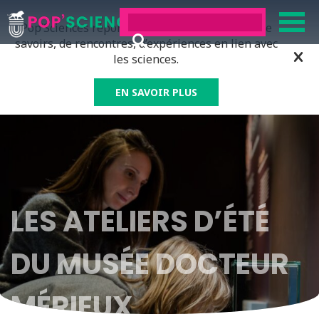
Pop’Sciences répond à tous ceux qui ont soif de
savoirs, de rencontres, d’expériences en lien avec
les sciences.
EN SAVOIR PLUS
LES ATELIERS D’ÉTÉ
DU MUSÉE DOCTEUR
MÉRIEUX