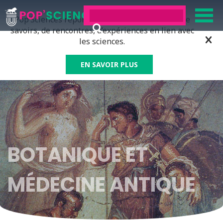
Pop’Sciences répond à tous ceux qui ont soif de
savoirs, de rencontres, d’expériences en lien avec
les sciences.
EN SAVOIR PLUS
BOTANIQUE ET
MÉDECINE ANTIQUE