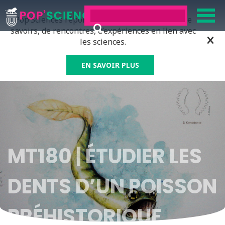
Pop’Sciences répond à tous ceux qui ont soif de
savoirs, de rencontres, d’expériences en lien avec
les sciences.
EN SAVOIR PLUS
MT180 | ÉTUDIER LES
DENTS D’UN POISSON
PRÉHISTORIQUE